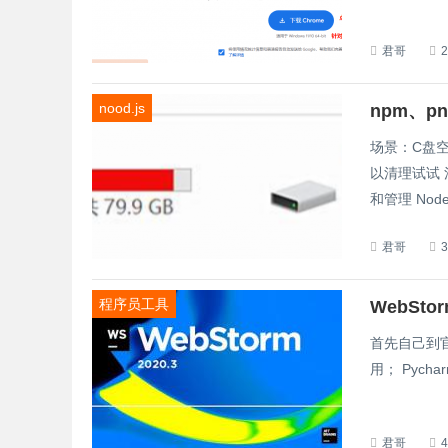
君哥
nood.js
场景：C盘空
以清理试试 清理方法： 一 pnpmpnpm 是一个包管理工具，它可以用来安装、升级
和管理 Node.
君哥
程序员工具
WebSto
首先自己到官
用； Pychar
君哥