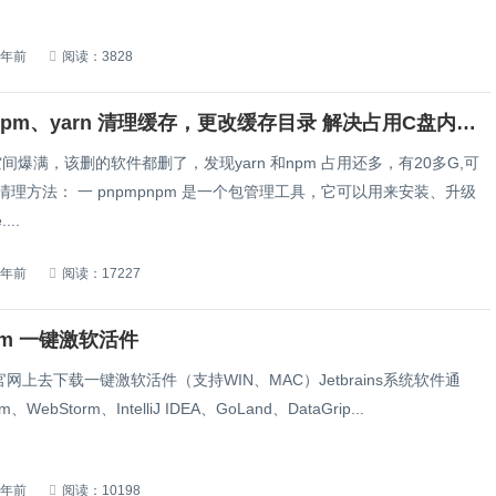
2年前
阅读：3828
npm、pnpm、yarn 清理缓存，更改缓存目录 解决占用C盘内存爆红。
间爆满，该删的软件都删了，发现yarn 和npm 占用还多，有20多G,可
...
3年前
阅读：17227
rm 一键激软活‬件
网上去下载一键激软活‬件（支持WIN、MAC）Jetbrains系统软件通
m、WebStorm、IntelliJ IDEA、GoLand、DataGrip...
4年前
阅读：10198