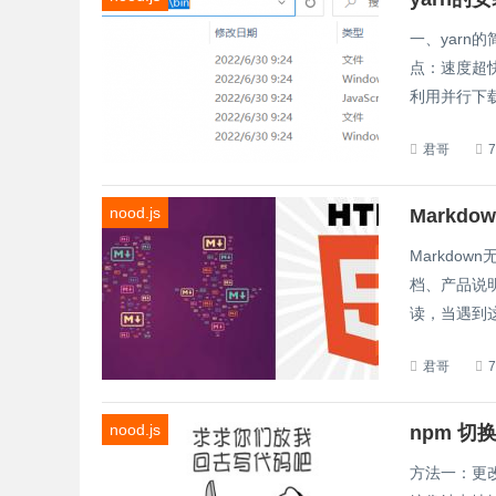
一、yarn的
点：速度超快
利用并行下载
君哥
nood.js
Markdo
Markdo
档、产品说明
读，当遇到这
君哥
nood.js
npm 切
方法一：更改np