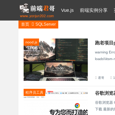
Vue.js
前端实例分享
首页
SQLServer
nood.js
warning Erro
loads\\itsm-
君哥
程序员工具
谷歌浏览器
谷歌浏览器 Google Chrome 官发