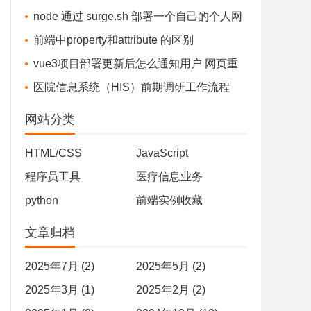
error installing....The system cannot find the fi
node 通过 surge.sh 部署一个自己的个人网
le specified.
站/文件存储站 - 完全免费
前端中property和attribute 的区别
vue3项目部署更新后怎么通知用户 网页重
新部署，通知用户-最佳实践
医院信息系统（HIS）前期调研工作流程
网站分类
HTML/CSS
JavaScript
程序员工具
医疗信息业务
python
前端实例收藏
文章归档
2025年7月 (2)
2025年5月 (2)
2025年3月 (1)
2025年2月 (2)