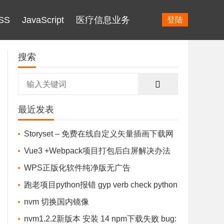
SS
JavaScript
医疗信息业务
登陆
搜索
最近发表
Storyset – 免费在线自定义矢量插画下载网
站
Vue3 +Webpack项目打包后白屏解决办法
（针对Vue3&Vue-cli 4.0及以上)
WPS正版化软件纯净版无广告
跑老项目python报错 gyp verb check python
checking for Python executable "python2" in t
nvm 切换国内镜像
he PATH gyp
nvm1.2.2新版本 安装 14 npm下载失败 bug: