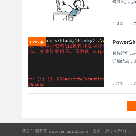
镜像站点地址，如
君哥
nood.js
Power
直接运行po
详细信息，请参阅
君哥
1
我是
前端君哥 www.yanjun202.com
，欢迎一起交流学习...