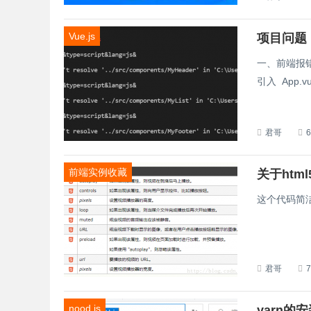
Vue.js
项目问题
一、前端报错 : M
引入 App.v
君哥
前端实例收藏
关于htm
这个代码简洁好用。
君哥
nood.js
yarn