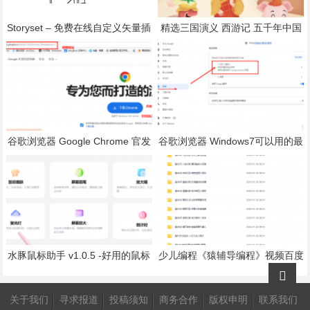
Storyset – 免费在线自定义矢量插
精选三国演义 西游记 五千年中国
画下载网站
历史 儿童广播剧合集下载
谷歌浏览器 Google Chrome 官发
谷歌浏览器 Windows7可以用的最
离线版安装包下载地址
后版本
水豚鼠标助手 v1.0.5 -好用的鼠标
少儿编程《猿辅导编程》视频百度
软件
盘下载 L1+L2
关于我们
寻求报道
投稿须知
商务合作
版权申明
联系我们