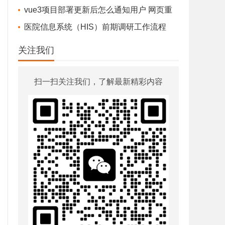
苹果电脑怎么下载nvm？Mac使用brew安装node版本管理器nvm
vue3项目部署更新后怎么通知用户 网页重
vxetable右键菜单选项如何添加权限及根据表格行的数据渲染
新部署，通知用户-最佳实践
医院信息系统（HIS）前期调研工作流程
vxe中远程数据匹配列单元格的数据value显示label值
关注我们
WPS正版化软件纯净版无广告
nvm1.2.2新版本 安装 14 npm下载失败 bug:error installing....The system cannot find the file specified.
扫一扫关注我们，了解最新精彩内容
智慧医院信息化系统常见100个系统有哪些？
nvm 切换国内镜像
少儿编程《猿辅导编程》视频百度盘下载 L1+L2
sudo: /etc/sudoers is owned by uid 501, should be 报错