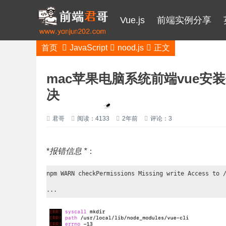
Vue.js
前端实例分享
首页
JavaScript
nood.js
正文
mac苹果电脑系统前端vue安装依赖
决
君哥
阅读：4133
2年前
评论：3
*
报错信息 *
：
npm WARN checkPermissions Missing write Access to /
...