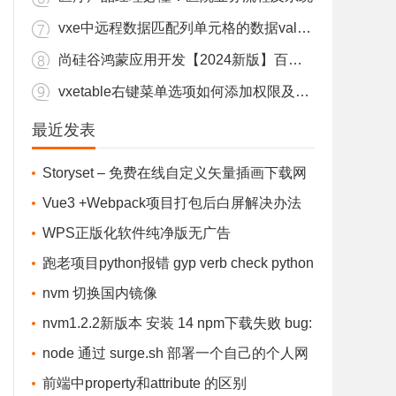
vxe中远程数据匹配列单元格的数据value显示label值
尚硅谷鸿蒙应用开发【2024新版】百度盘下载
vxetable右键菜单选项如何添加权限及根据表格行的数据渲染
nodejs安装教程nvm安装cnpm npm报错vue命令汇总问题
最近发表
【python】当当网某分类页面爬虫练习
Storyset – 免费在线自定义矢量插画下载网
黑马Java v13全套线下课 百度盘下载
站
Vue3 +Webpack项目打包后白屏解决办法
vben常见问题整理
（针对Vue3&Vue-cli 4.0及以上)
WPS正版化软件纯净版无广告
npm、pnpm、yarn 清理缓存，更改缓存目录 解决占用C盘内存爆红。
跑老项目python报错 gyp verb check python
vxe中远程数据匹配列单元格的数据value显示label值
checking for Python executable "python2" in t
nvm 切换国内镜像
少儿编程《猿辅导编程》视频百度盘下载 L1+L2
he PATH gyp
nvm1.2.2新版本 安装 14 npm下载失败 bug:
跑老项目python报错 gyp verb check python checking for Python executable "python2" in the PATH gyp
error installing....The system cannot find the fi
node 通过 surge.sh 部署一个自己的个人网
Vue3 +Webpack项目打包后白屏解决办法（针对Vue3&Vue-cli 4.0及以上)
le specified.
站/文件存储站 - 完全免费
前端中property和attribute 的区别