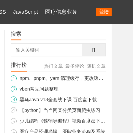
SS
JavaScript
医疗信息业务
登陆
搜索
排行榜
热门文章
最多评论
随机文章
npm、pnpm、yarn 清理缓存，更改缓存目录 解决占用C盘内存爆红。
vben常见问题整理
黑马Java v13全套线下课 百度盘下载
【python】当当网某分类页面爬虫练习
少儿编程《猿辅导编程》视频百度盘下载 L1+L2
医疗产品经理必懂：医院业务流程及系统